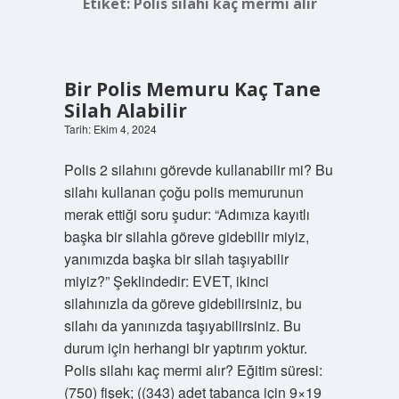
Etiket:
Polis silahı kaç mermi alır
Bir Polis Memuru Kaç Tane
Silah Alabilir
Tarih: Ekim 4, 2024
Polis 2 silahını görevde kullanabilir mi? Bu
silahı kullanan çoğu polis memurunun
merak ettiği soru şudur: “Adımıza kayıtlı
başka bir silahla göreve gidebilir miyiz,
yanımızda başka bir silah taşıyabilir
miyiz?” Şeklindedir: EVET, ikinci
silahınızla da göreve gidebilirsiniz, bu
silahı da yanınızda taşıyabilirsiniz. Bu
durum için herhangi bir yaptırım yoktur.
Polis silahı kaç mermi alır? Eğitim süresi:
(750) fişek; ((343) adet tabanca için 9×19