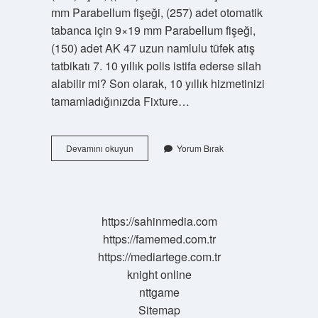
mm Parabellum fişeği, (257) adet otomatik
tabanca için 9×19 mm Parabellum fişeği,
(150) adet AK 47 uzun namlulu tüfek atış
tatbikatı 7. 10 yıllık polis istifa ederse silah
alabilir mi? Son olarak, 10 yıllık hizmetinizi
tamamladığınızda Fixture…
Bir
Devamını okuyun
Yorum Bırak
Polis
Memuru
Kaç
Tane
Silah
https://sahinmedia.com
Alabilir
https://famemed.com.tr
https://mediartege.com.tr
knight online
nttgame
Sitemap