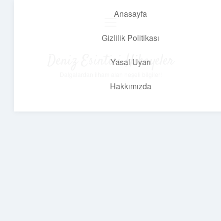
Anasayfa
menüyü
aç
Gizlilik Politikası
Deniz Esintisi Hikayeler
Yasal Uyarı
Dalgalardan ilham alan neşeli bilgiler!
Hakkımızda