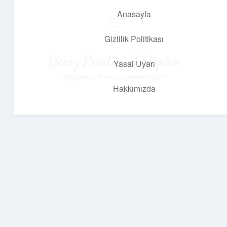
Anasayfa
menüyü
aç
Gizlilik Politikası
Deniz Esintisi Hikayeler
Yasal Uyarı
Dalgalardan ilham alan neşeli bilgiler!
Hakkımızda