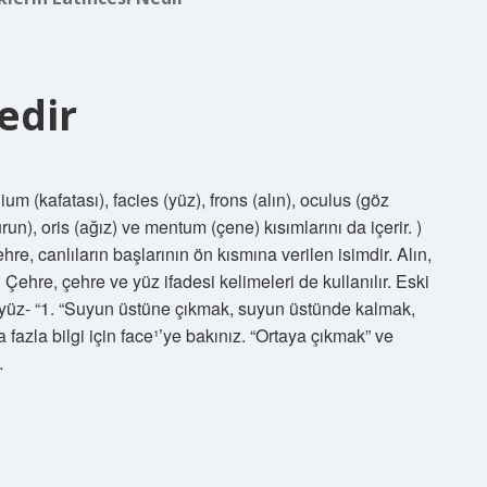
edir
 (kafatası), facies (yüz), frons (alın), oculus (göz
un), oris (ağız) ve mentum (çene) kısımlarını da içerir. )
hre, canlıların başlarının ön kısmına verilen isimdir. Alın,
Çehre, çehre ve yüz ifadesi kelimeleri de kullanılır. Eski
yüz- “1. “Suyun üstüne çıkmak, suyun üstünde kalmak,
ha fazla bilgi için face¹’ye bakınız. “Ortaya çıkmak” ve
…