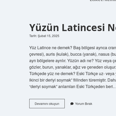
Yüzün Latincesi N
Tarih: Şubat 15, 2025
Yüz Latince ne demek? Baş bölgesi ayrıca cranium
çevresi), auris (kulak), bucca (yanak), nasus (bur
ayrı bölgelere ayrılır. Yüzün adı ne? Yüz veya çe
gözler, burun, yanaklar, ağız ve çeneden oluşur. 
Türkçede yüz ne demek? Eski Türkçe uz- veya 
ikinci bir deriyi soymak” fiilinden türemiştir. Da
“deriyi soymak” anlamları Eski Türkçeden beri
Yüzün
Devamını okuyun
Yorum Bırak
Latincesi
Nedir