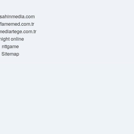
//sahinmedia.com
//famemed.com.tr
/mediartege.com.tr
night online
nttgame
Sitemap