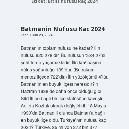
Etiket:
Bitlis nüfusu kaç 2024
Batmanin Nufusu Kac 2024
Tarih: Ekim 23, 2024
Batman’ın toplam nüfusu ne kadar? İlin
nüfusu 620.278’dir. Bu nüfusun %84,27’si
şehirlerde yaşamaktadır. İlin km² başına
nüfus yoğunluğu 139’dur. (Bu rakam
merkez ilçede 722’dir.) İlin yüzölçümü 4’tür.
Batman’ın en büyük ilçesi neresidir? 1
Haziran 1938’de daha önce olduğu gibi
Siirt İli’ne bağlı bir ilçe statüsüne kavuştu.
Adı da Kozluk olarak değiştirildi. 18 Mayıs
1990’da Batman il olunca Batman’a bağlı
en büyük ilçe oldu. Türkiye’nin nüfusu kaç
2024? Türkiye, 85 milyon 372 bin 377