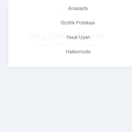
Anasayfa
menüyü
aç
Gizlilik Politikası
Deniz Esintisi Hikayeler
Yasal Uyarı
Dalgalardan ilham alan neşeli bilgiler!
Hakkımızda