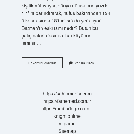
kişilik nüfusuyla, dünya nüfusunun yüzde
1,1’ini barındırarak, nüfus bakımından 194
ülke arasında 18’inci sırada yer alıyor.
Batman’ın eski ismi nedir? Bütün bu
çalışmalar arasında İluh köyünün
isminin…
Batmanin
Devamını okuyun
Yorum Bırak
Nufusu
Kac
2024
https://sahinmedia.com
https://famemed.com.tr
https://mediartege.com.tr
knight online
nttgame
Sitemap