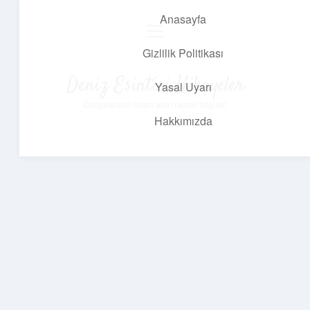
Anasayfa
menüyü
aç
Gizlilik Politikası
Deniz Esintisi Hikayeler
Yasal Uyarı
Dalgalardan ilham alan neşeli bilgiler!
Hakkımızda