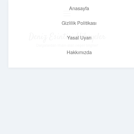
Anasayfa
menüyü
aç
Gizlilik Politikası
Deniz Esintisi Hikayeler
Yasal Uyarı
Dalgalardan ilham alan neşeli bilgiler!
Hakkımızda