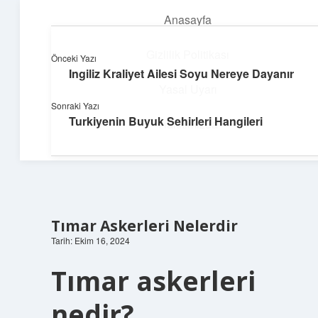
Anasayfa
menüyü
aç
Gizlilik Politikası
Önceki Yazı
Ingiliz Kraliyet Ailesi Soyu Nereye Dayanır
Deniz Esintisi Hikayeler
Yasal Uyarı
Sonraki Yazı
Dalgalardan ilham alan neşeli bilgiler!
Turkiyenin Buyuk Sehirleri Hangileri
Hakkımızda
Tımar Askerleri Nelerdir
Tarih: Ekim 16, 2024
Tımar askerleri
nedir?