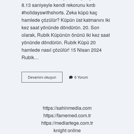
8.13 saniyeyle kendi rekorunu kırdı
#holidayswithshorts. Zeka küpü kaç
hamlede çözülür? Küpün üst katmanını iki
kez saat yönünde döndürün. 20. Son
olarak, Rubik Küpünün önünü iki kez saat
yönünde döndürün. Rubik Küpü 20
hamlede nasıl çözülür! 15 Nisan 2024
Rubik…
Zeka
Devamını okuyun
6 Yorum
Küpü
Çözme
Rekoru
Kaç
https://sahinmedia.com
https://famemed.com.tr
https://mediartege.com.tr
knight online