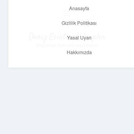
Anasayfa
menüyü
aç
Gizlilik Politikası
Deniz Esintisi Hikayeler
Yasal Uyarı
Dalgalardan ilham alan neşeli bilgiler!
Hakkımızda